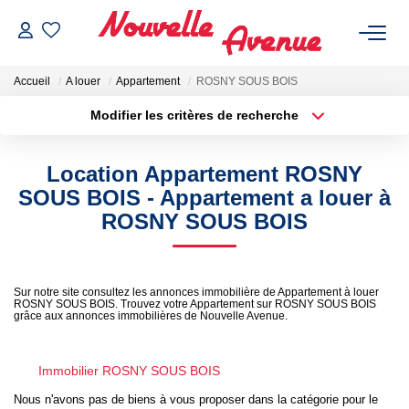
Accueil
A louer
Appartement
ROSNY SOUS BOIS
Modifier les critères de recherche
Localisation
Type de bien
Localisation
Sélectionnez...
Location Appartement ROSNY
ACHETER
Surface min
Budget max
SOUS BOIS - Appartement a louer à
ROSNY SOUS BOIS
Plus de critères
Créer une alerte
LOUER
ESTIMATION
Sur notre site consultez les annonces immobilière de Appartement à louer
ROSNY SOUS BOIS. Trouvez votre Appartement sur ROSNY SOUS BOIS
grâce aux annonces immobilières de Nouvelle Avenue.
NOTRE AGENCE
Immobilier ROSNY SOUS BOIS
Qui Sommes-Nous ?
Nous n'avons pas de biens à vous proposer dans la catégorie pour le