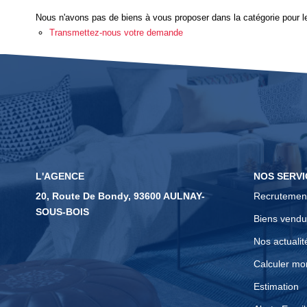
Nous n'avons pas de biens à vous proposer dans la catégorie pour le
Transmettez-nous votre demande
L'AGENCE
NOS SERVI
20, Route De Bondy, 93600 AULNAY-
Recrutemen
SOUS-BOIS
Biens vendu
Nos actualit
Calculer mo
Estimation