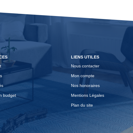
CES
LIENS UTILES
t
Nous contacter
s
Mon compte
és
Nos honoraires
n budget
Mentions Légales
Plan du site