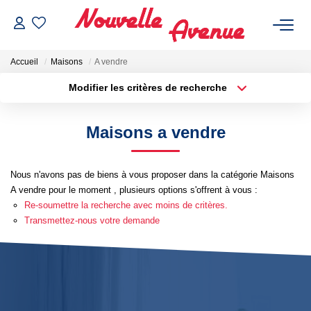
Accueil
Maisons
A vendre
Modifier les critères de recherche
Localisation
Type de bien
Localisation
Sélectionnez...
Maisons a vendre
ACHETER
Surface min
Budget max
Nous n'avons pas de biens à vous proposer dans la catégorie Maisons
Plus de critères
Créer une alerte
LOUER
A vendre pour le moment , plusieurs options s'offrent à vous :
Re-soumettre la recherche avec moins de critères.
ESTIMATION
Transmettez-nous votre demande
NOTRE AGENCE
Qui Sommes-Nous ?