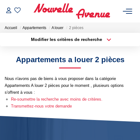
Accueil
Appartements
A louer
2 pièces
Modifier les critères de recherche
Localisation
Type de bien
Localisation
Sélectionnez...
Appartements a louer 2 pièces
ACHETER
Surface min
Budget max
Nous n'avons pas de biens à vous proposer dans la catégorie
Plus de critères
Créer une alerte
LOUER
Appartements A louer 2 pièces pour le moment , plusieurs options
s'offrent à vous :
ESTIMATION
Re-soumettre la recherche avec moins de critères.
Transmettez-nous votre demande
NOTRE AGENCE
Qui Sommes-Nous ?