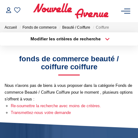
Accueil
Fonds de commerce
Beauté / Coiffure
Coiffure
Modifier les critères de recherche
Localisation
Type de bien
Localisation
Sélectionnez...
fonds de commerce beauté /
ACHETER
Surface min
Budget max
coiffure coiffure
Plus de critères
Créer une alerte
LOUER
Nous n'avons pas de biens à vous proposer dans la catégorie Fonds de
commerce Beauté / Coiffure Coiffure pour le moment , plusieurs options
ESTIMATION
s'offrent à vous :
Re-soumettre la recherche avec moins de critères.
Transmettez-nous votre demande
NOTRE AGENCE
Qui Sommes-Nous ?