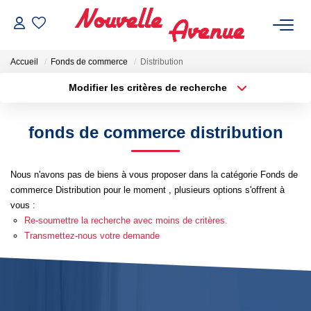
Accueil
Fonds de commerce
Distribution
Modifier les critères de recherche
Localisation
Type de bien
Localisation
Sélectionnez...
fonds de commerce distribution
ACHETER
Surface min
Budget max
Nous n'avons pas de biens à vous proposer dans la catégorie Fonds de
Plus de critères
Créer une alerte
LOUER
commerce Distribution pour le moment , plusieurs options s'offrent à
vous :
ESTIMATION
Re-soumettre la recherche avec moins de critères.
Transmettez-nous votre demande
NOTRE AGENCE
Qui Sommes-Nous ?