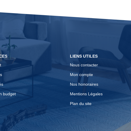
CES
LIENS UTILES
t
Nous contacter
s
Mon compte
és
Nos honoraires
n budget
Mentions Légales
Plan du site