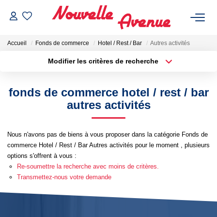
Accueil
Fonds de commerce
Hotel / Rest / Bar
Autres activités
Modifier les critères de recherche
Localisation
Type de bien
Localisation
Sélectionnez...
fonds de commerce hotel / rest / bar
ACHETER
Surface min
Budget max
autres activités
Plus de critères
Créer une alerte
LOUER
Nous n'avons pas de biens à vous proposer dans la catégorie Fonds de
commerce Hotel / Rest / Bar Autres activités pour le moment , plusieurs
ESTIMATION
options s'offrent à vous :
Re-soumettre la recherche avec moins de critères.
Transmettez-nous votre demande
NOTRE AGENCE
Qui Sommes-Nous ?