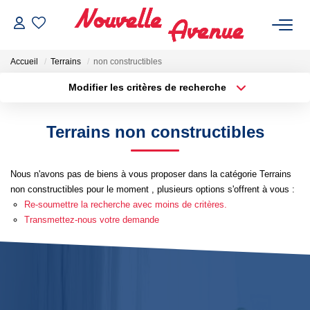
Accueil
Terrains
non constructibles
Modifier les critères de recherche
Localisation
Type de bien
Localisation
Sélectionnez...
Terrains non constructibles
ACHETER
Surface min
Budget max
Nous n'avons pas de biens à vous proposer dans la catégorie Terrains
Plus de critères
Créer une alerte
LOUER
non constructibles pour le moment , plusieurs options s'offrent à vous :
Re-soumettre la recherche avec moins de critères.
ESTIMATION
Transmettez-nous votre demande
NOTRE AGENCE
Qui Sommes-Nous ?