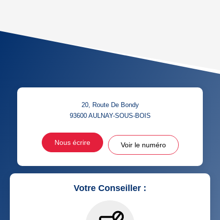
AGE MOYEN
REVENU MENSUEL PAR
MÉNAGE
TAUX DE PROPRIÉTAIRES
TAUX D'HABITATION
TAXE FONCIÈRE
PART DES MÉNAGES SANS
VOITURE
DISTANCE DE L'AÉROPORT :
SUPERFICIE :
20, Route De Bondy
RÉSULTATS DES LYCÉES
ECOLES ET CRÈCHES
93600
AULNAY-SOUS-BOIS
RESTAURANTS ET CAFÉS
COMMERCES
Nous écrire
Voir le numéro
MÉDECINS
Votre Conseiller :