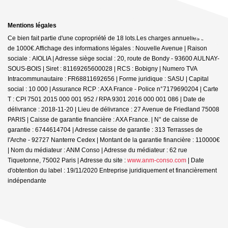
Mentions légales
Ce bien fait partie d'une copropriété de 18 lots.Les charges annuelles sont
de 1000€.
Affichage des informations légales : Nouvelle Avenue | Raison
sociale : AIOLIA | Adresse siège social : 20, route de Bondy - 93600 AULNAY-
SOUS-BOIS | Siret : 81169265600028 | RCS : Bobigny | Numero TVA
Intracommunautaire : FR68811692656 | Forme juridique : SASU | Capital
social : 10 000 | Assurance RCP : AXA France - Police n°7179690204 |
Carte
T : CPI 7501 2015 000 001 952 / RPA 9301 2016 000 001 086 | Date de
délivrance : 2018-11-20 | Lieu de délivrance : 27 Avenue de Friedland 75008
PARIS | Caisse de garantie financière : AXA France. | N° de caisse de
garantie : 6744614704 | Adresse caisse de garantie : 313 Terrasses de
l'Arche - 92727 Nanterre Cedex | Montant de la garantie financière : 110000€
| Nom du médiateur : ANM Conso | Adresse du médiateur : 62 rue
Tiquetonne, 75002 Paris | Adresse du site :
www.anm-conso.com
| Date
d'obtention du label : 19/11/2020
Entreprise juridiquement et financièrement
indépendante