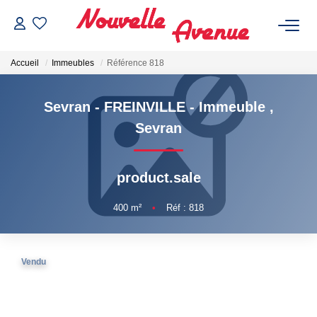
Accueil
Immeubles
Référence 818
Sevran - FREINVILLE - Immeuble
,
Sevran
ACHETER
product.sale
LOUER
400
m²
•
Réf : 818
ESTIMATION
Vendu
NOTRE AGENCE
Qui Sommes-Nous ?