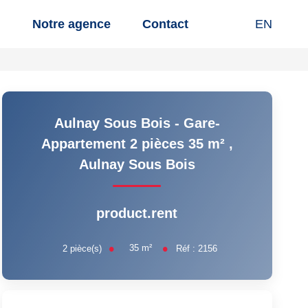
n
Notre agence
Contact
EN
Aulnay Sous Bois - Gare-
Appartement 2 pièces 35 m²
,
Aulnay Sous Bois
product.rent
35
m²
2
pièce(s)
Réf :
2156