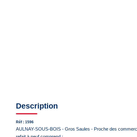
Description
Réf : 1596
AULNAY-SOUS-BOIS - Gros Saules - Proche des commerces et
refait à neuf comprend :