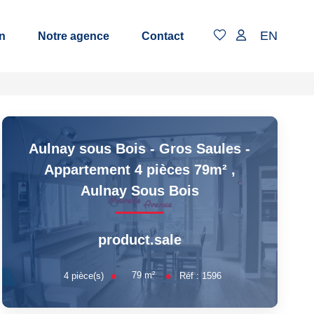
EN
n
Notre agence
Contact
Aulnay sous Bois - Gros Saules -
Appartement 4 pièces 79m²
,
Aulnay Sous Bois
product.sale
79
m²
4
pièce(s)
Réf :
1596