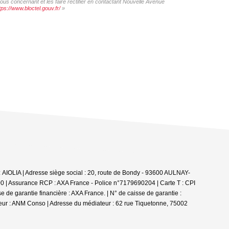
ous concernant et les faire rectifier en contactant Nouvelle Avenue
tps://www.bloctel.gouv.fr/
»
: AIOLIA | Adresse siège social : 20, route de Bondy - 93600 AULNAY-
00 | Assurance RCP : AXA France - Police n°7179690204 |
Carte T : CPI
e garantie financière : AXA France. | N° de caisse de garantie :
teur : ANM Conso | Adresse du médiateur : 62 rue Tiquetonne, 75002