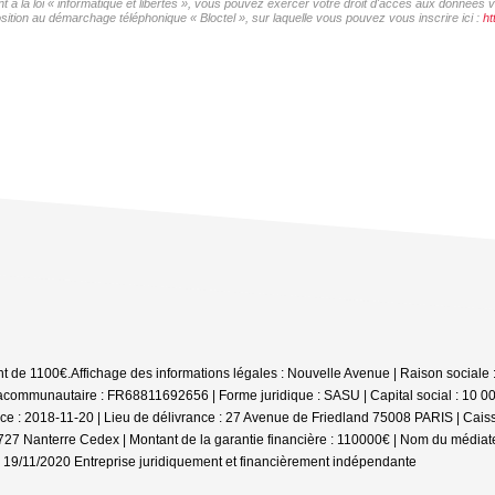
 à la loi « informatique et libertés », vous pouvez exercer votre droit d'accès aux données v
sition au démarchage téléphonique « Bloctel », sur laquelle vous pouvez vous inscrire ici :
ht
nt de 1100€.
Affichage des informations légales : Nouvelle Avenue | Raison sociale 
communautaire : FR68811692656 | Forme juridique : SASU | Capital social : 10 0
: 2018-11-20 | Lieu de délivrance : 27 Avenue de Friedland 75008 PARIS | Caisse d
2727 Nanterre Cedex | Montant de la garantie financière : 110000€ | Nom du média
: 19/11/2020
Entreprise juridiquement et financièrement indépendante