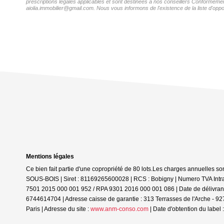
prescriptions légales applicables et sont destinées à nos conseillers Conformément
aiolia.immobilier@gmail.com. Nous vous informons de l'existence de la liste d'oppo
Mentions légales
Ce bien fait partie d'une copropriété de 80 lots.Les charges annuelles so
SOUS-BOIS | Siret : 81169265600028 | RCS : Bobigny | Numero TVA Intra
7501 2015 000 001 952 / RPA 9301 2016 000 001 086 | Date de délivrance 
6744614704 | Adresse caisse de garantie : 313 Terrasses de l'Arche - 9
Paris | Adresse du site :
www.anm-conso.com
| Date d'obtention du label 