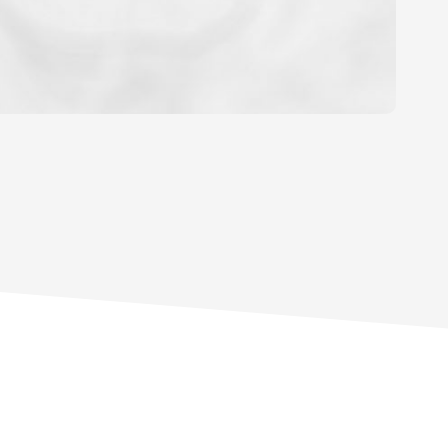
OYEN
'HABITATION
CE DE L'AÉROPORT :
 ET CRÈCHES
INS