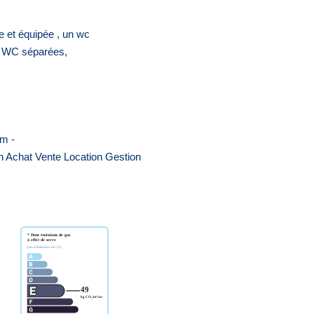
e et équipée , un wc
s, WC séparées,
m -
on Achat Vente Location Gestion