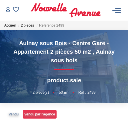
Accueil
2 pièces
Référence 2499
Aulnay sous Bois - Centre Gare -
Appartement 2 pièces 50 m2
,
Aulnay
ACHETER
sous bois
LOUER
product.sale
ESTIMATION
2
pièce(s)
•
50
m²
•
Réf : 2499
NOTRE AGENCE
Vendu
Vendu par l'agence
Qui Sommes-Nous ?