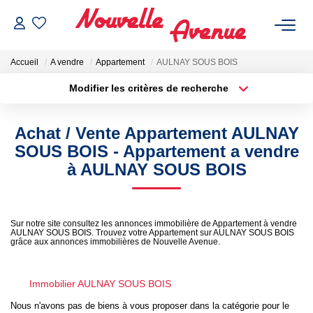
Accueil
A vendre
Appartement
AULNAY SOUS BOIS
Modifier les critères de recherche
Localisation
Type de bien
Localisation
Sélectionnez...
Achat / Vente Appartement AULNAY
ACHETER
Surface min
Budget max
SOUS BOIS - Appartement a vendre
à AULNAY SOUS BOIS
Plus de critères
Créer une alerte
LOUER
ESTIMATION
Sur notre site consultez les annonces immobilière de Appartement à vendre
AULNAY SOUS BOIS. Trouvez votre Appartement sur AULNAY SOUS BOIS
grâce aux annonces immobilières de Nouvelle Avenue.
NOTRE AGENCE
Immobilier AULNAY SOUS BOIS
Qui Sommes-Nous ?
Nous n'avons pas de biens à vous proposer dans la catégorie pour le