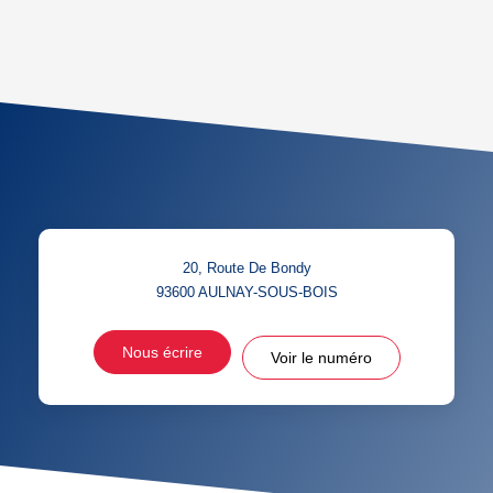
AGE MOYEN
REVENU MENSUEL PAR
MÉNAGE
TAUX DE PROPRIÉTAIRES
TAUX D'HABITATION
TAXE FONCIÈRE
PART DES MÉNAGES SANS
VOITURE
DISTANCE DE L'AÉROPORT :
SUPERFICIE :
20, Route De Bondy
RÉSULTATS DES LYCÉES
ECOLES ET CRÈCHES
93600
AULNAY-SOUS-BOIS
RESTAURANTS ET CAFÉS
COMMERCES
Nous écrire
Voir le numéro
MÉDECINS