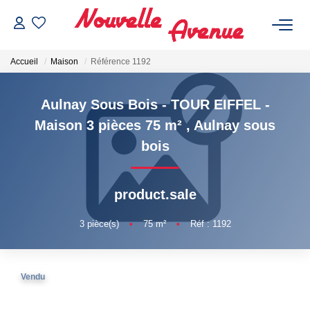
Accueil
Maison
Référence 1192
Aulnay Sous Bois - TOUR EIFFEL -
Maison 3 pièces 75 m²
,
Aulnay sous
ACHETER
bois
LOUER
product.sale
ESTIMATION
3
pièce(s)
•
75
m²
•
Réf : 1192
NOTRE AGENCE
Vendu
Qui Sommes-Nous ?