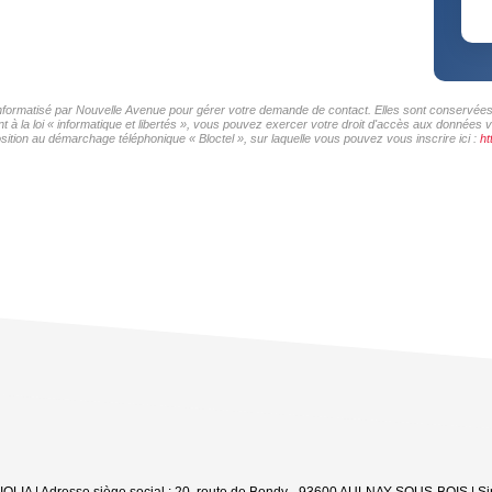
 informatisé par Nouvelle Avenue pour gérer votre demande de contact. Elles sont conservées p
 à la loi « informatique et libertés », vous pouvez exercer votre droit d'accès aux données v
sition au démarchage téléphonique « Bloctel », sur laquelle vous pouvez vous inscrire ici :
ht
: AIOLIA | Adresse siège social : 20, route de Bondy - 93600 AULNAY-SOUS-BOIS | 