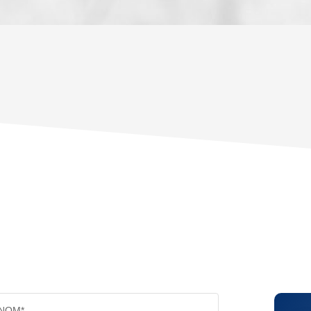
ENFANTS ET ADOLESCENTS
AGE M
TAUX DE PROPRIÉTAIRES
TAUX D
PART DES MÉNAGES SANS VOITURE
DISTAN
RÉSULTATS DES LYCÉES
ECOLES
COMMERCES
MÉDEC
NOM*