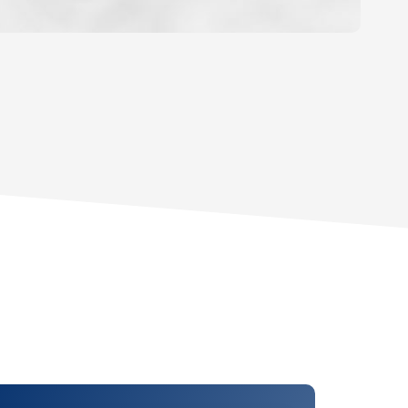
OYEN
'HABITATION
CE DE L'AÉROPORT :
 ET CRÈCHES
INS