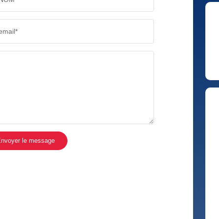
email*
nvoyer le message