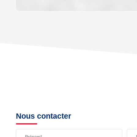
DENSITÉ DE POPULATION
REVENU MENSUEL PAR MÉNAGE
TAXE FONCIÈRE
SUPERFICIE :
RESTAURANTS ET CAFÉS
Nous contacter
Prénom*