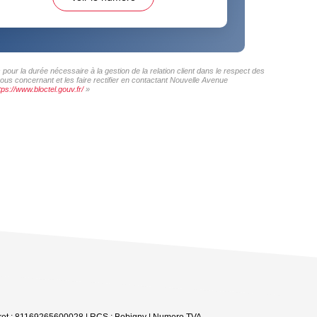
our la durée nécessaire à la gestion de la relation client dans le respect des
ous concernant et les faire rectifier en contactant Nouvelle Avenue
tps://www.bloctel.gouv.fr/
»
Siret : 81169265600028 | RCS : Bobigny | Numero TVA