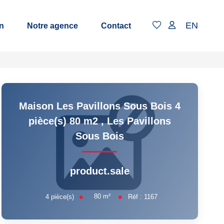
EN
n
Notre agence
Contact
Maison Les Pavillons Sous Bois 4
pièce(s) 80 m2
,
Les Pavillons
Sous Bois
product.sale
80
m²
4
pièce(s)
Réf :
1167