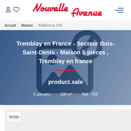
Accueil
Maison
Référence 258
Tremblay en France - Secteur Bois-
Saint-Denis - Maison 5 pièces
,
ACHETER
Tremblay en france
LOUER
product.sale
ESTIMATION
5
pièce(s)
•
100
m²
•
Réf : 258
NOTRE AGENCE
Vendu
Qui Sommes-Nous ?