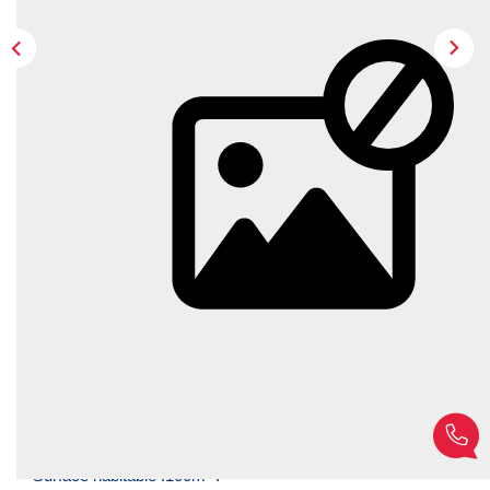
CONTACT
EN
Description
Réf : 258
Dans un secteur à proximité commerces, accès autoroute,
cette maison propose de beaux volumes sur une parcelle
de 433m²
Surface habitable :100m² .