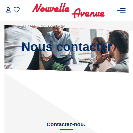
Accueil
2 pièces
Nous contacter
Nous contacter
ACHETER
LOUER
ESTIMATION
NOTRE AGENCE
Contactez-nous
Qui Sommes-Nous ?