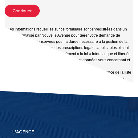
Continuer
« Les informations recueillies sur ce formulaire sont enregistrées dans un
fichier informatisé par Nouvelle Avenue pour gérer votre demande de
contact. Elles sont conservées pour la durée nécessaire à la gestion de la
relation client dans le respect des prescriptions légales applicables et sont
destinées à nos conseillers Conformément à la loi « informatique et libertés
», vous pouvez exercer votre droit d'accès aux données vous concernant et
les faire rectifier en contactant Nouvelle Avenue
aiolia.immobilier@gmail.com. Nous vous informons de l'existence de la liste
d'opposition au démarchage téléphonique « Bloctel », sur laquelle vous
pouvez vous inscrire ici :
https://www.bloctel.gouv.fr/
»
L'AGENCE